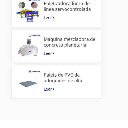
Paletizadora fuera de
línea servocontrolada
para bloques de
Leer
hormigón
Máquina mezcladora de
concreto planetaria
súper rápida para
Leer
máquina de adoquines
Palets de PVC de
adoquines de alta
calidad para máquina
Leer
para fabricar bloques de
hormigón