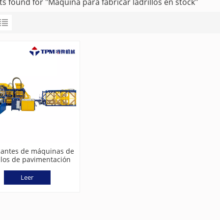
ts found for "Máquina para fabricar ladrillos en stock"
cantes de máquinas de
illos de pavimentación
lazadas de alta presión
(TPM8000G)
Leer