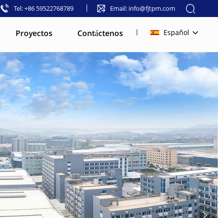
Tel: +86 59522768789
Email: info@fjtpm.com
Proyectos
Contáctenos
Español
English
français
русский
español
العربية