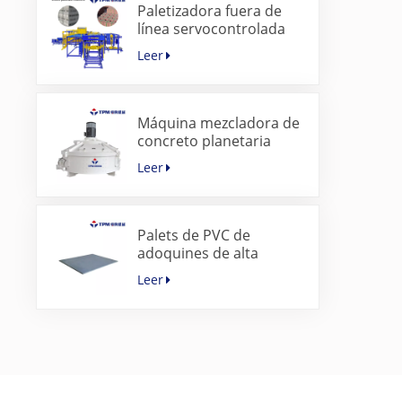
Paletizadora fuera de
línea servocontrolada
para bloques de
Leer
hormigón
Máquina mezcladora de
concreto planetaria
súper rápida para
Leer
máquina de adoquines
Palets de PVC de
adoquines de alta
calidad para máquina
Leer
para fabricar bloques de
hormigón