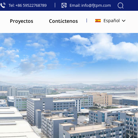
Tel: +86 59522768789
Email: info@fjtpm.com
Proyectos
Contáctenos
Español
English
français
русский
español
العربية