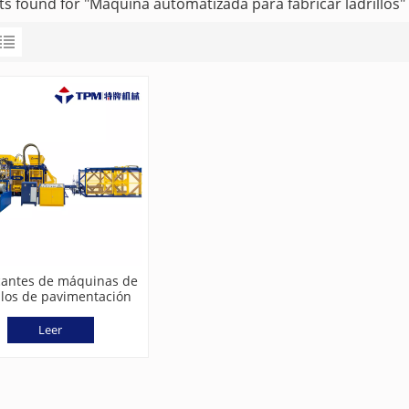
lts found for "Máquina automatizada para fabricar ladrillos"
cantes de máquinas de
illos de pavimentación
lazadas de alta presión
(TPM8000G)
Leer