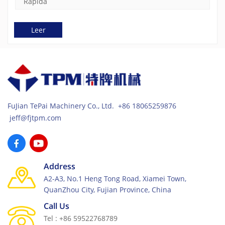
Rápida
Leer
FuJian TePai Machinery Co., Ltd. +86 18065259876
jeff@fjtpm.com
Address
A2-A3, No.1 Heng Tong Road, Xiamei Town,
QuanZhou City, Fujian Province, China
Call Us
Tel : +86 59522768789