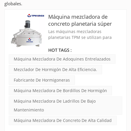
globales.
Máquina mezcladora de
concreto planetaria súper
rápida para máquina de
Las máquinas mezcladoras
adoquines
planetarias TPM se utilizan para
mezclar materias primas aplicadas
en productos de hormigón, como
HOT TAGS :
adoquines entrelazados, bloques
Máquina Mezcladora De Adoquines Entrelazados
huecos, bloques macizos, ladrillos
macizos, bordillos, etc.
Mezclador De Hormigón De Alta Eficiencia.
Fabricante De Hormigoneras
Máquina Mezcladora De Bordillos De Hormigón
Máquina Mezcladora De Ladrillos De Bajo
Mantenimiento
Máquina Mezcladora De Concreto De Alta Calidad