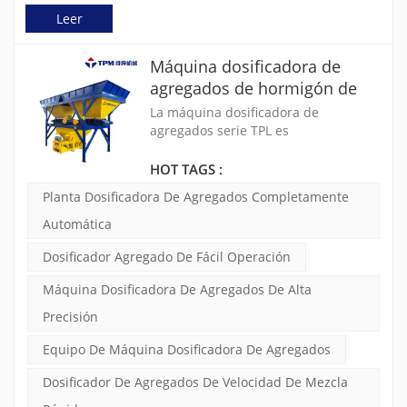
Leer
Máquina dosificadora de
agregados de hormigón de
alta precisión y alta eficiencia
La máquina dosificadora de
TPL800
agregados serie TPL es
completamente automática e incluye
medición acumulativa electrónica,
HOT TAGS :
control centralizado PLC y pantalla
Planta Dosificadora De Agregados Completamente
digital. Ofrecen medición de alta
precisión, velocidad de mezcla
Automática
rápida, operación fácil y mayor
Dosificador Agregado De Fácil Operación
confiabilidad. El equipo dosificador
de alimentación de agregados es
Máquina Dosificadora De Agregados De Alta
compatible con varias máquinas,
incluidas cargadoras, cintas
Precisión
transportadoras, cucharones de
agarre y empujadores horizontales.
Equipo De Máquina Dosificadora De Agregados
Dosificador De Agregados De Velocidad De Mezcla