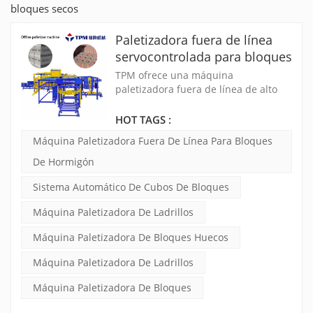
bloques secos
Paletizadora fuera de línea
servocontrolada para bloques
de hormigón
TPM ofrece una máquina
paletizadora fuera de línea de alto
nivel para bloques de hormigón. El
sistema automático de cubos de
HOT TAGS :
bloques, también llamado máquina
Máquina Paletizadora Fuera De Línea Para Bloques
paletizadora de ladrillos, puede
separar automáticamente los
De Hormigón
ladrillos de las paletas, lo que ayuda
Sistema Automático De Cubos De Bloques
a ahorrar entre 6 y 8 trabajos.
Máquina Paletizadora De Ladrillos
Máquina Paletizadora De Bloques Huecos
Máquina Paletizadora De Ladrillos
Máquina Paletizadora De Bloques