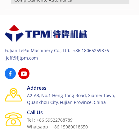
producción de ladrillos completamente automática
causará que la temperatura del tanque hidráulico sea
demasiado alta. Si la distancia entre la boca del tubo de
succión de aceite y la boca del tubo de retorno de aceite
es cercana, el aceite hidráulico ingresará directamente al
tubo de succión de aceite sin enfriarse después del
retorno de aceite, y la temperatura del tanque de aceite
FuJian TePai Machinery Co., Ltd. +86 18065259876
aumentará con el tiempo. Otra situación es que el
sistema totalmente automático máquina de ladrillos de
jeff@fjtpm.com
cemento Tiene gran potencia y genera mucho calor. El
volumen del tanque hidráulico es demasiado pequeño y
la temperatura del sistema hidráulico es demasiado alta.
En ambos casos, se puede alargar la distancia entre el
Address
tubo de succión de aceite y el tubo de retorno de aceite o
A2-A3, No.1 Heng Tong Road, Xiamei Town,
se puede aumentar el volumen del tanque de aceite
QuanZhou City, Fujian Province, China
para hacer circular la disipación de calor en el tanque de
Call Us
aceite hidráulico, logrando así el efecto de reducir la
temperatura del aceite. tanque. Cuando los
Tel : +86 59522768789
componentes hidráulicos del completamente
Whatsapp : +86 15980018650
automatico máquina para fabricar ladrillos de