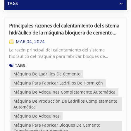
TAGS
Principales razones del calentamiento del sistema
hidráulico de la máquina bloquera de cemento
totalmente automática
MAR 04, 2024
La razón principal del calentamiento del sistema
hidráulico del máquina para fabricar bloques de
cemento completamente automáticae es el
TAGS :
calentamiento del aceite hidráulico, que puede deberse
Máquina De Ladrillos De Cemento
a tres situaciones: en primer lugar, el diseño del sistema
totalmente automático máquina para fabricar ladrillos
Máquina Para Fabricar Ladrillos De Hormigón
de hormigón el sistema hidráulico no es razonable y el
Máquina De Adoquines Completamente Automática
tanque hidráulico no puede disipar el calor de manera
Máquina De Producción De Ladrillos Completamente
efectiva; en segundo lugar, los componentes del sistema
Automática
hidráulico están defectuosos; en tercer lugar, el aceite
hidráulico utilizado en el máquina de adoquines El
Máquina De Adoquines
sistema hidráulico es inadecuado. El diseño irrazonable
Máquina Para Fabricar Bloques De Cemento
de la tubería del tanque hidráulico del máquina de
Completamente Automática