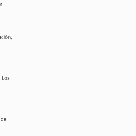
as
ación,
. Los
 de