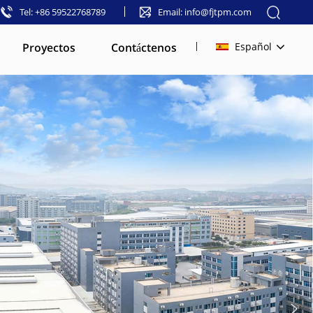
Tel: +86 59522768789
Email: info@fjtpm.com
Proyectos
Contáctenos
Español
English
français
русский
español
العربية