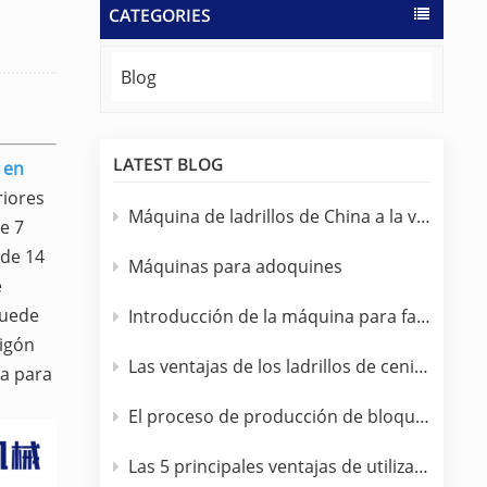
CATEGORIES
Blog
LATEST BLOG
 en
riores
Máquina de ladrillos de China a la venta en Sudáfrica
e 7
 de 14
Máquinas para adoquines
e
puede
Introducción de la máquina para fabricar ladrillos completamente automática.
migón
Las ventajas de los ladrillos de cenizas volantes sobre los ladrillos de arcilla
ra para
El proceso de producción de bloques de hormigón.
Las 5 principales ventajas de utilizar una máquina bloquera de hormigón totalmente automática