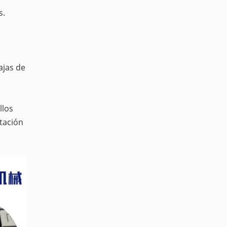
s.
ajas de
llos
ntación