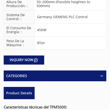
Altura De
50~200mm (Possible heighten to
Producción: :
500mm)
Sistema De
Germany SIEMENS PLC Control
Control: :
El Consumo De
45KW
Energía: :
Peso De La
8Ton
Máquina: :
INQUIRY NOW
CATEGORIES
Product Details
Características técnicas del TPM5000: