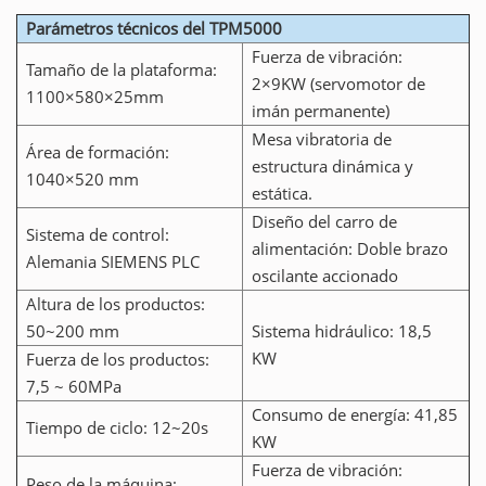
Parámetros técnicos del TPM5000
Fuerza de vibración:
Tamaño de la plataforma:
2×9KW (servomotor de
1100×580×25mm
imán permanente)
Mesa vibratoria de
Área de formación:
estructura dinámica y
1040×520 mm
estática.
Diseño del carro de
Sistema de control:
alimentación: Doble brazo
Alemania SIEMENS PLC
oscilante accionado
Altura de los productos:
50~200 mm
Sistema hidráulico: 18,5
KW
Fuerza de los productos:
7,5 ~ 60MPa
Consumo de energía: 41,85
Tiempo de ciclo: 12~20s
KW
Fuerza de vibración:
Peso de la máquina: