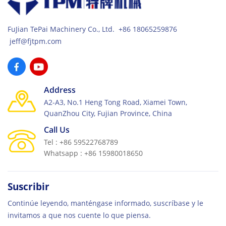
FuJian TePai Machinery Co., Ltd. +86 18065259876
jeff@fjtpm.com
Address
A2-A3, No.1 Heng Tong Road, Xiamei Town,
QuanZhou City, Fujian Province, China
Call Us
Tel : +86 59522768789
Whatsapp : +86 15980018650
Suscribir
Continúe leyendo, manténgase informado, suscríbase y le
invitamos a que nos cuente lo que piensa.