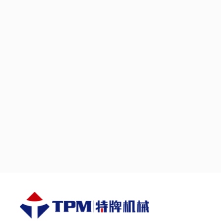
máquina de ladrillos de ceniza Al incorporarse al proceso de fabricación, se puede racionalizar la producción de ladrillos de
cenizas volantes, promoviendo aún más su uso generali
construcción sostenibles. Precio de fábrica de China TP
Video para la producción de ladrillos de ceniza volante