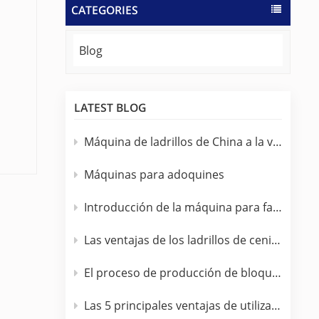
CATEGORIES
Blog
LATEST BLOG
Máquina de ladrillos de China a la venta en Sudáfrica
Máquinas para adoquines
de
Introducción de la máquina para fabricar ladrillos completamente automática.
Las ventajas de los ladrillos de cenizas volantes sobre los ladrillos de arcilla
El proceso de producción de bloques de hormigón.
das
Las 5 principales ventajas de utilizar una máquina bloquera de hormigón totalmente automática