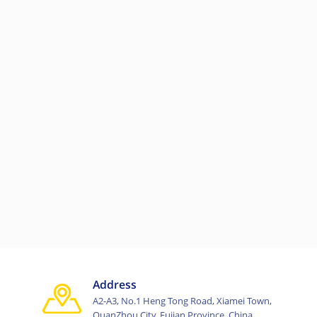
zado e impulsando la transformación hacia prácticas de
M máquina automática para fabricar ladrillos de cenizas volantes
 de alta capacidad:
Address
A2-A3, No.1 Heng Tong Road, Xiamei Town,
QuanZhou City, Fujian Province, China