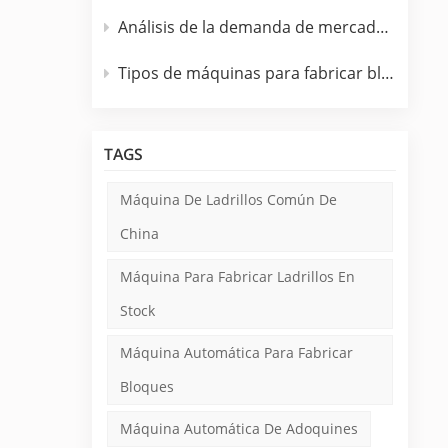
Análisis de la demanda de mercado de máquinas para fabricar bloques de hormigón
Tipos de máquinas para fabricar bloques fabricadas por TPM
a
e
ba
TAGS
es a
Máquina De Ladrillos Común De
or
China
Máquina Para Fabricar Ladrillos En
Stock
s.
Máquina Automática Para Fabricar
Bloques
 en
Máquina Automática De Adoquines