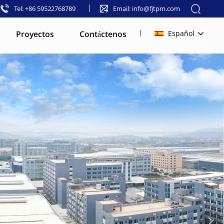
Tel: +86 59522768789
Email: info@fjtpm.com
Proyectos
Contáctenos
Español
English
français
русский
español
العربية