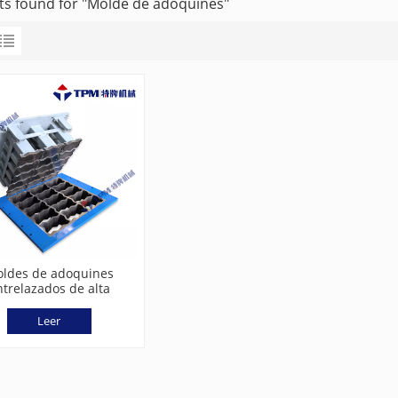
lts found for "Molde de adoquines"
ldes de adoquines
ntrelazados de alta
isión para bloques de
quines de hormigón
Leer