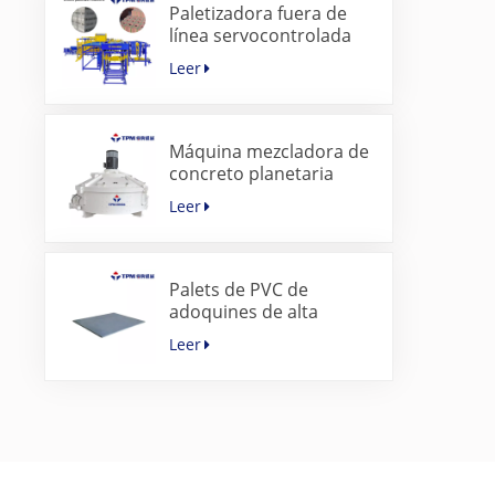
Paletizadora fuera de
línea servocontrolada
para bloques de
Leer
hormigón
Máquina mezcladora de
concreto planetaria
súper rápida para
Leer
máquina de adoquines
Palets de PVC de
adoquines de alta
calidad para máquina
Leer
para fabricar bloques de
hormigón