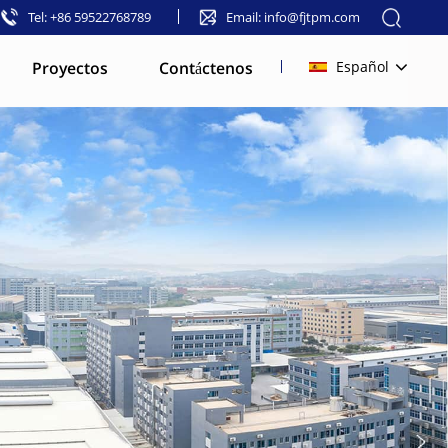
Tel: +86 59522768789
Email: info@fjtpm.com
Proyectos
Contáctenos
Español
English
français
русский
español
العربية