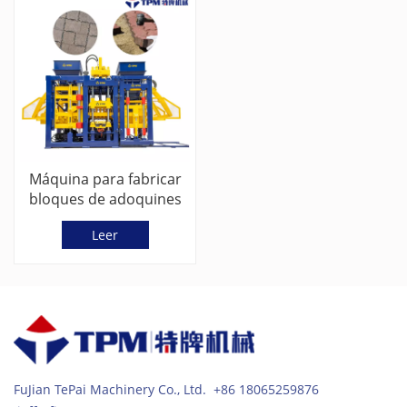
Máquina para fabricar
bloques de adoquines
TPM6000G de China
Leer
FuJian TePai Machinery Co., Ltd. +86 18065259876