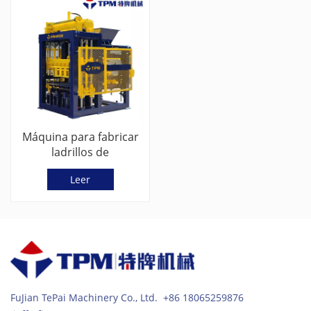
Máquina para fabricar
ladrillos de
cemento/cenizas
Leer
volantes
completamente
automática a la venta
(TPM6000)
FuJian TePai Machinery Co., Ltd. +86 18065259876