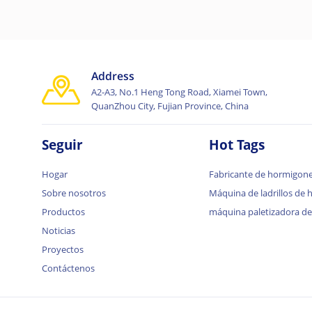
Address
A2-A3, No.1 Heng Tong Road, Xiamei Town,
QuanZhou City, Fujian Province, China
Seguir
Hot Tags
Hogar
Fabricante de hormigon
Sobre nosotros
Máquina de ladrillos de
Productos
máquina paletizadora de 
Noticias
Proyectos
Contáctenos