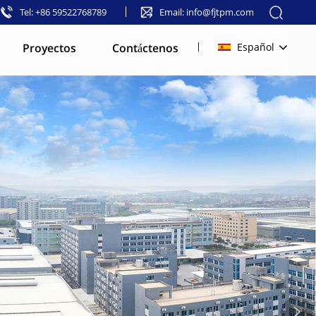
Tel: +86 59522768789
Email: info@fjtpm.com
Proyectos
Contáctenos
Español
English
français
русский
español
العربية