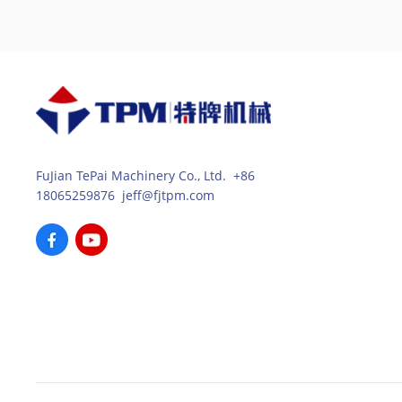
FuJian TePai Machinery Co., Ltd. +86
18065259876 jeff@fjtpm.com